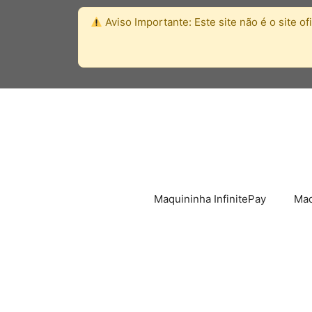
Pular
Aviso Importante:
Este site não é o site o
para
o
conteúdo
Maquininha InfinitePay
Maq