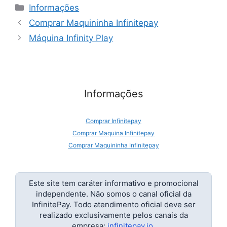
Categorias
Informações
Comprar Maquininha Infinitepay
Máquina Infinity Play
Informações
Comprar Infinitepay
Comprar Maquina Infinitepay
Comprar Maquininha Infinitepay
Infinite Pay Cnpj
Infinite Pay É Boa
Infinite Pay É Confiável
Este site tem caráter informativo e promocional
independente. Não somos o canal oficial da
Infinite Pay Maquininha
InfinitePay. Todo atendimento oficial deve ser
Infinite Pay Maquininha Preço
realizado exclusivamente pelos canais da
Infinite Pay Pessoa Fisica
empresa:
infinitepay.io
.